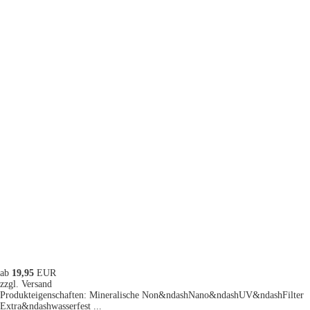
ab
19,95
EUR
zzgl. Versand
Produkteigenschaften: Mineralische Non&ndashNano&ndashUV&ndashFilter
Extra&ndashwasserfest ...