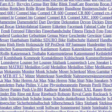
 Faro 8.5+
Bicycles Genua
Bier
Bike
Blink TotalCare
Boavista
Bocas 
iritus
Brettchen
Brille
Brune
Budapester
Bundhose
Businessschuhe
C
pel 600 l
Compel blau
Compel CR 600
Compel CR 800
Compel crs 
ompel ht
Compel hts
Compel
Compel RX
Compel XRC 1000
Compe
Damenring
Damenstiefel
Dart
Daytime
Dekoration
Devon
Dickies
Dirn
rad Bocas
Elektrofahrrad
Etagere
Etiketten
Facemask
Fahrrad Cube
Fah
Fendi
Ferropol
Filtervlies
Fingerhandschuhe
Fitness
Fleisch
Foto
Foto
asherd
Gaskocher
Geburtstag
Genua Wave
Geschenke
Gewürze
Giant
Messer
Haarbalsam
Haibike SDURO Bike
Halbschuhe
Halsreif
Handba
anga
High Heels
Holzpuzzle
HP ProDesk
HP Samsung
Hundegitter
Hu
inchen
Kapuzenpullover
Kardamom
Katzen
Katzenkissen
Katzenkrall
Rollis
Katzensnack Truthahn
Katzenspielzeug
Katzentunnel
Keilstiefe
pf
Kombibank
Kommode
Kontaktlinsen
Kühlschrank
Kunststoffreinig
Longsleeve
Lounge Set
Lounge Sitzbank
Loungetisch
Low Sneaker
L
atzen
MATREI
Medaillon Gold
Medaillon
Medaillon Silber
Medikame
us
Mokassins
Monitor
Monk Schuhe
Moser Scherkopf
Moss Garnitur
e
MTB HT 5.7
Mütze
Mutterkraut
Nagelfeile
Nahrungsergänzungsmitt
Air Max
Nike Herren Air Max
Nike Herren
Nike Shirt
Nike Sneakers
N
antoletten
Parka
Philips V-Line
Physiotherapeutin
Pinguin
Pirelli
Plüsc
llover
Pumps
Push-Up-BH
Radhose
Raleigh Bristol XXL
Rasen
Rege
inder Bits
Ring mit Rose
Ringbuch
Robusto
Royal Canin
Rucksack
S
cheln
Schnürschuh
Schuhe braun
Schuhe dunkelbraun
Schuhtasche
Sc
itsgeschirr
Sicherheitshalbschuh
Silberschmuck
Silex
Sitzbank
Sitzkiss
Sneaker silber
Sneaker weiß
Software
Sonnensegel
Spiele
Spielstabil
S
aubsaugerbeutel
Steckpuzzle
Sterlingsilber
Stetson Hut
Stiefel 39
Stiefe