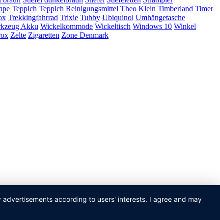
mpe
Teppich
Teppich Reinigungsmittel
Theo Klein
Timberland
Timer
ox
Trekkingfahrrad
Trixie
Tubby
Ubiquinol
Umhängetasche
kzeug Akku
Wickelkommode
Wickeltisch
Windows 10
Winkel
rox
Zelte
Zigaretten
Zone Denmark
ay advertisements according to users' interests. I agree and may