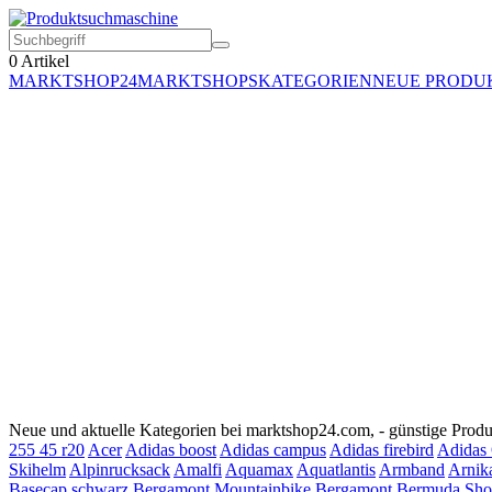
0
Artikel
MARKTSHOP24
MARKTSHOPS
KATEGORIEN
NEUE PRODU
Neue und aktuelle Kategorien bei marktshop24.com, - günstige Produk
255 45 r20
Acer
Adidas boost
Adidas campus
Adidas firebird
Adidas 
Skihelm
Alpinrucksack
Amalfi
Aquamax
Aquatlantis
Armband
Arnik
Basecap schwarz
Bergamont Mountainbike
Bergamont
Bermuda Sho