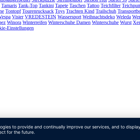
Tamaris
Tank-Top
Tankini
Tapete
Taschen
Tattoo
Teichfilter
Teichpu
ne
Tontopf
Tourenrucksack
Toys
Trachten Kind
Trailschuh
Transportb
Vespa
Visier
VREDESTEIN
Wassersport
Weihnachtsdeko
Weleda
Wer
pez
Winora
Winterreifen
Winterschuhe Damen
Winterschuhe
Wurst
Xe
ie-Einstellungen
logies to provide and continually improve our services, and to displ
ct for the future.