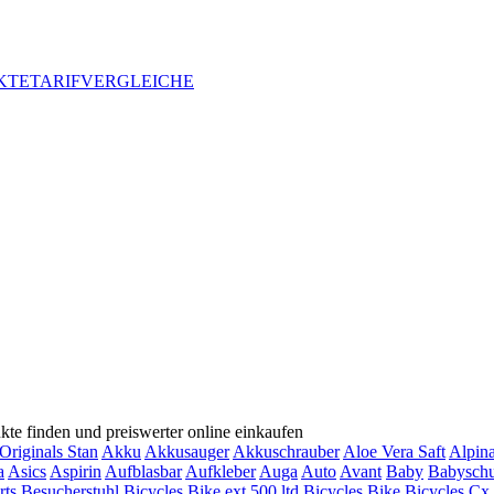
KTE
TARIFVERGLEICHE
te finden und preiswerter online einkaufen
Originals Stan
Akku
Akkusauger
Akkuschrauber
Aloe Vera Saft
Alpin
a
Asics
Aspirin
Aufblasbar
Aufkleber
Auga
Auto
Avant
Baby
Babysch
rts
Besucherstuhl
Bicycles Bike ext 500 ltd
Bicycles Bike
Bicycles Cx