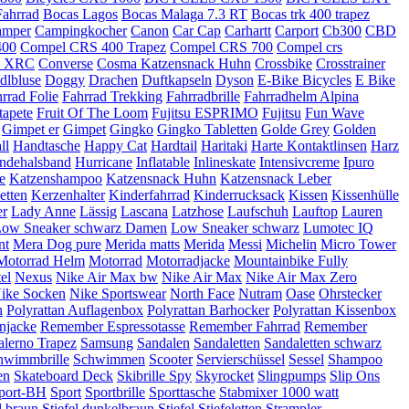
Fahrrad
Bocas Lagos
Bocas Malaga 7.3 RT
Bocas trk 400 trapez
amper
Campingkocher
Canon
Car Cap
Carhartt
Carport
Cb300
CBD
400
Compel CRS 400 Trapez
Compel CRS 700
Compel crs
l XRC
Converse
Cosma Katzensnack Huhn
Crossbike
Crosstrainer
dlbluse
Doggy
Drachen
Duftkapseln
Dyson
E-Bike Bicycles
E Bike
rrad Folie
Fahrrad Trekking
Fahrradbrille
Fahrradhelm Alpina
tapete
Fruit Of The Loom
Fujitsu ESPRIMO
Fujitsu
Fun Wave
Gimpet er
Gimpet
Gingko
Gingko Tabletten
Golde Grey
Golden
ll
Handtasche
Happy Cat
Hardtail
Haritaki
Harte Kontaktlinsen
Harz
ndehalsband
Hurricane
Inflatable
Inlineskate
Intensivcreme
Ipuro
e
Katzenshampoo
Katzensnack Huhn
Katzensnack Leber
letten
Kerzenhalter
Kinderfahrrad
Kinderrucksack
Kissen
Kissenhülle
er
Lady Anne
Lässig
Lascana
Latzhose
Laufschuh
Lauftop
Lauren
ow Sneaker schwarz Damen
Low Sneaker schwarz
Lumotec IQ
nt
Mera Dog pure
Merida matts
Merida
Messi
Michelin
Micro Tower
Motorrad Helm
Motorrad
Motorradjacke
Mountainbike Fully
el
Nexus
Nike Air Max bw
Nike Air Max
Nike Air Max Zero
ike Socken
Nike Sportswear
North Face
Nutram
Oase
Ohrstecker
h
Polyrattan Auflagenbox
Polyrattan Barhocker
Polyrattan Kissenbox
njacke
Remember Espressotasse
Remember Fahrrad
Remember
alerno Trapez
Samsung
Sandalen
Sandaletten
Sandaletten schwarz
hwimmbrille
Schwimmen
Scooter
Servierschüssel
Sessel
Shampoo
en
Skateboard Deck
Skibrille Spy
Skyrocket
Slingpumps
Slip Ons
port-BH
Sport
Sportbrille
Sporttasche
Stabmixer 1000 watt
l braun
Stiefel dunkelbraun
Stiefel
Stiefeletten
Strampler