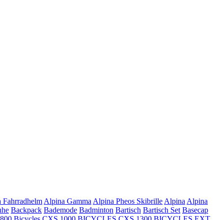
a Fahrradhelm
Alpina Gamma
Alpina Pheos Skibrille
Alpina
Alpina
uhe
Backpack
Bademode
Badminton
Bartisch
Bartisch Set
Basecap
 800
Bicycles CXS 1000
BICYCLES CXS 1300
BICYCLES EXT