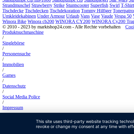
Strandmuschel
Strawberry
Strike
Stuntscooter
Superfish
Swirl
T-Shirt
Tischdecke
Tischdecken
Tischdekoration
Tommy Hilfiger
Tonerpatro
Umkleidekabinen
Under Armour
Urlaub
Vans
Vase
Vaude
Vespa 50
Winora Bike
Winora cb200
WINORA CY200
WINORA Cy200 Tra
© 2010 - 2023 by marktshop24.com - Alle Rechte vorbehalten
Cook
Produktsuchmaschine
/
Singlebörse
/
Personensuche
/
Immobilien
/
Games
/
Datenschutz
/
Social Media Police
/
Impressum
This site uses third-party website tracking techno
revoke or change my consent at any time with effe