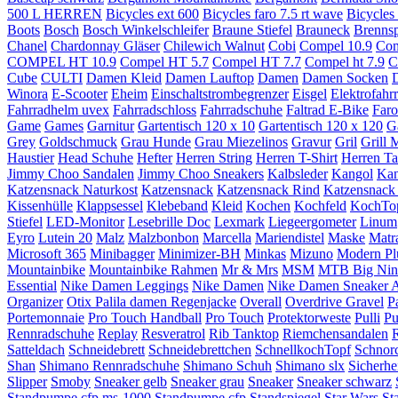
500 L HERREN
Bicycles ext 600
Bicycles faro 7.5 rt wave
Bicycles
Boots
Bosch
Bosch Winkelschleifer
Braune Stiefel
Brauneck
Brennsp
Chanel
Chardonnay Gläser
Chilewich Walnut
Cobi
Compel 10.9
Com
COMPEL HT 10.9
Compel HT 5.7
Compel HT 7.7
Compel ht 7.9
C
Cube
CULTI
Damen Kleid
Damen Lauftop
Damen
Damen Socken
Winora
E-Scooter
Eheim
Einschaltstrombegrenzer
Eisgel
Elektrofahr
Fahrradhelm uvex
Fahrradschloss
Fahrradschuhe
Faltrad E-Bike
Faro
Game
Games
Garnitur
Gartentisch 120 x 10
Gartentisch 120 x 120
G
Grey
Goldschmuck
Grau Hunde
Grau Miezelinos
Gravur
Gril
Grill 
Haustier
Head Schuhe
Hefter
Herren String
Herren T-Shirt
Herren T
Jimmy Choo Sandalen
Jimmy Choo Sneakers
Kalbsleder
Kangol
Kan
Katzensnack Naturkost
Katzensnack
Katzensnack Rind
Katzensnack 
Kissenhülle
Klappsessel
Klebeband
Kleid
Kochen
Kochfeld
KochTo
Stiefel
LED-Monitor
Lesebrille Doc
Lexmark
Liegeergometer
Linum
Eyro
Lutein 20
Malz
Malzbonbon
Marcella
Mariendistel
Maske
Matr
Microsoft 365
Minibagger
Minimizer-BH
Minkas
Mizuno
Modern Pl
Mountainbike
Mountainbike Rahmen
Mr & Mrs
MSM
MTB Big Nin
Essential
Nike Damen Leggings
Nike Damen
Nike Damen Sneaker 
Organizer
Otix Palila damen Regenjacke
Overall
Overdrive Gravel
P
Portemonnaie
Pro Touch Handball
Pro Touch
Protektorweste
Pulli
Pu
Rennradschuhe
Replay
Resveratrol
Rib Tanktop
Riemchensandalen
R
Satteldach
Schneidebrett
Schneidebrettchen
SchnellkochTopf
Schnor
Shan
Shimano Rennradschuhe
Shimano Schuh
Shimano slx
Sicherhe
Slipper
Smoby
Sneaker gelb
Sneaker grau
Sneaker
Sneaker schwarz
Standpumpe cfp ms-1000
Standpumpe cfp
Standspiegel
Star Wars
St